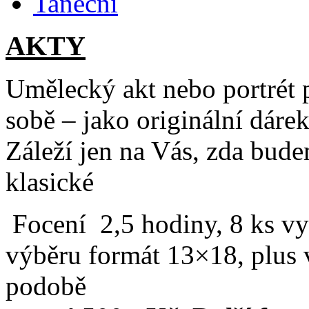
Taneční
AKTY
Umělecký akt nebo portrét p
sobě – jako originální dárek
Záleží jen na Vás, zda budem
klasické
Focení 2,5 hodiny, 8 ks vyt
výběru formát 13×18, plus 
podobě